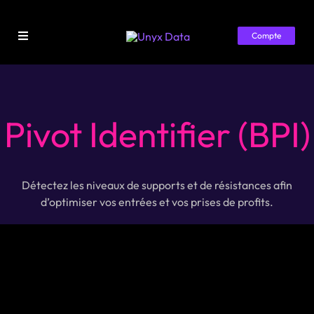
Passer
au
Compte
contenu
Toggle
Navigation
Accueil
Librairie
Pivot Identifier (BPI)
Tarifs
Ressources
Détectez les niveaux de supports et de résistances afin
d’optimiser vos entrées et vos prises de profits.