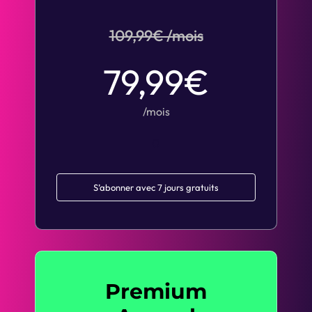
109,99€ /mois
79,99€
/mois
0
S’abonner avec 7 jours gratuits
Premium