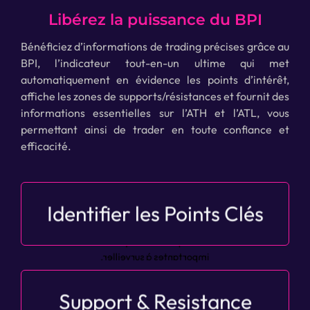
Libérez la puissance du BPI
Bénéficiez d’informations de trading précises grâce au
BPI, l’indicateur tout-en-un ultime qui met
automatiquement en évidence les points d’intérêt,
affiche les zones de supports/résistances et fournit des
informations essentielles sur l’ATH et l’ATL, vous
permettant ainsi de trader en toute confiance et
efficacité.
Identifier les Points Clés
Mise en évidence des points d’intérêt clés sur le
graphique de n’importe quel actif. Le BPI est
l’indicateur qui vous indique les zones
importantes à surveiller.
Support & Resistance
Affinez vos stratégies de trading grâce à