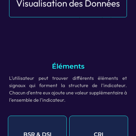
Visualisation des Données
Visualisez les données historiques de manière
innovante et intuitive, vous offrant ainsi une
perspective unique sur l’évolution du marché.
Éléments
L’utilisateur peut trouver différents éléments et
signaux qui forment la structure de l’indicateur.
Chacun d’entre eux ajoute une valeur supplémentaire à
l’ensemble de l’indicateur.
BSR & DSI
CRI