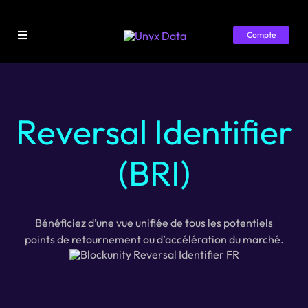
Passer
au
Compte
contenu
Toggle
Navigation
Accueil
Librairie
Reversal Identifier
Tarifs
(BRI)
Ressources
Bénéficiez d’une vue unifiée de tous les potentiels
points de retournement ou d’accélération du marché.